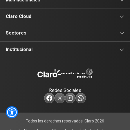
Conectividad
Conectividad
Multinacionales
Claro Cloud
Movilidad
Productividad
Portal Claro Cloud
Sectores
Seguridad
Colaboración
Financiero
Institucional
Seguridad
Comercio
Institucional
Industria
Redes Sociales
Agropecuario
Construcción
Todos los derechos reservados, Claro 2026
Salud