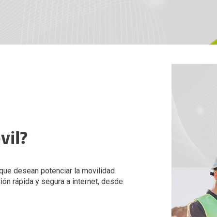
net Móvil
Mobile SuitCase
Spacesuite
biliario
Cloud
o TV Corporaciones
net Móvil
vil?
que desean potenciar la movilidad
ón rápida y segura a internet, desde