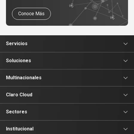
Conoce Más
Servicios
Voz
Soluciones
Tv
Comunicación
Multinacionales
Conectividad
Conectividad
Multinacionales
Claro Cloud
Movilidad
Productividad
Portal Claro Cloud
Sectores
Seguridad
Colaboración
Financiero
Institucional