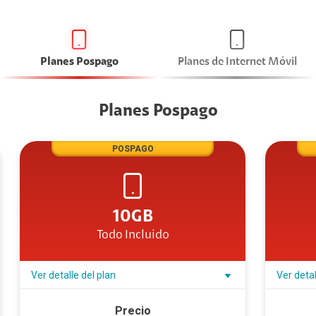
Planes Pospago
Planes de Internet Móvil
Planes Pospago
POSPAGO
10GB
Todo Incluido
Ver detalle del plan
Ver detal
Precio