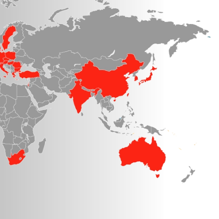
Italia
Japón
Luxemburgo
Países Bajos
Polonia
Portugal
Qatar
Reino Unido
República Checa
Rumania
Sudáfrica
Suecia
Suiza