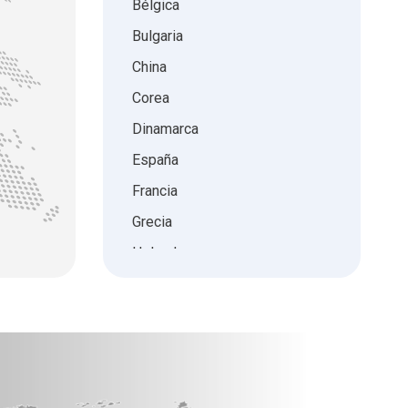
Bélgica
Bulgaria
China
Corea
Dinamarca
España
Francia
Grecia
Holanda
Hong Kong
Hungría
India
Irlanda
Israel