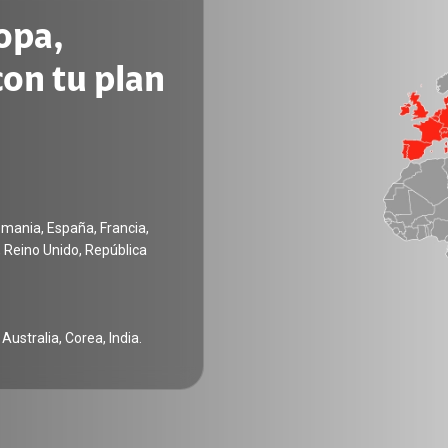
opa,
con tu plan
emania, España, Francia,
a, Reino Unido, República
Australia, Corea, India.