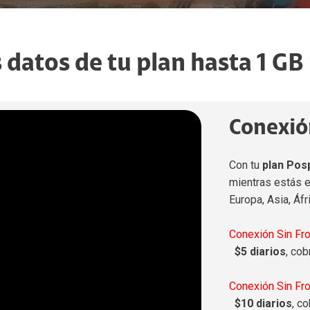
Atención al Cliente
Nuestras Tiendas
 datos de tu plan hasta 1 GB
Puntos de Pago
Pagos en Linea
Ventas Claro
Conexió
Ventas Claro
Con tu
plan Pos
mientras estás 
Europa, Asia, Áfr
Conexión Sin Fro
$5 diarios
, co
Conexión Sin Fr
$10 diarios
, c