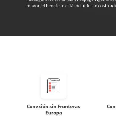
mayor, el beneficio está incluido sin costo ad
5
Consultá tu consumo diario en
Mi Claro
.
6
Si se te acaban tus datos, podés adquirir un 
Conexión sin Fronteras
Con
Europa