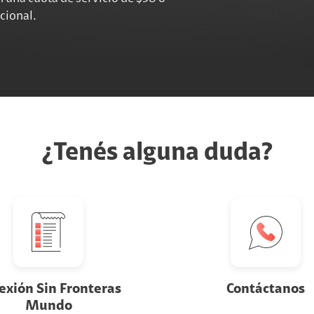
icional.
paquete adicional,
Hacé clic aquí
¿Tenés alguna duda?
exión Sin Fronteras
Contáctanos
Mundo