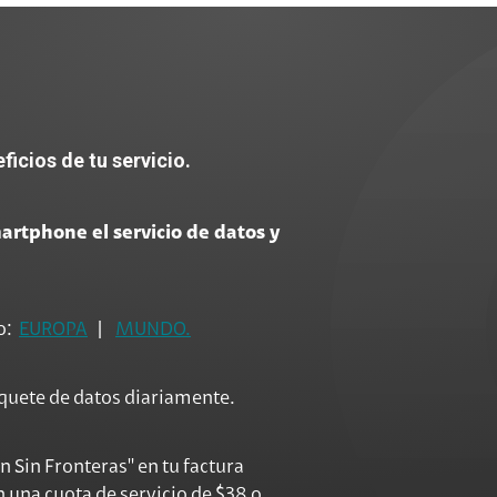
ficios de tu servicio.
smartphone el servicio de datos y
io:
EUROPA
|
MUNDO.
quete de datos diariamente.
n Sin Fronteras" en tu factura
 una cuota de servicio de $38 o