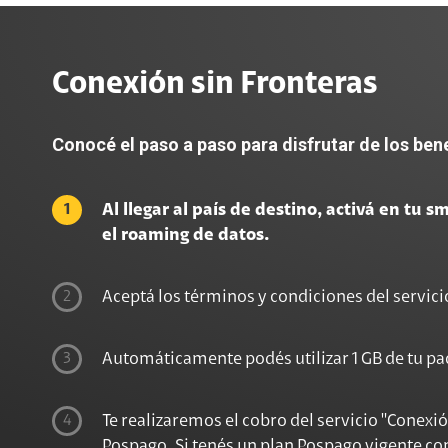
Conexión sin Fronteras
Conocé el paso a paso para disfrutar de los bene
1
Al llegar al país de destino, activá en tu 
el roaming de datos.
2
Aceptá los términos y condiciones del servic
3
Automáticamente podés utilizar 1 GB de tu pa
4
Te realizaremos el cobro del servicio "Conexió
Pospago. Si tenés un plan Pospago vigente con