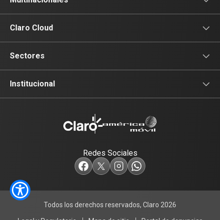
Conectividad
Conectividad
Multinacionales
Claro Cloud
Movilidad
Productividad
Portal Claro Cloud
Sectores
Seguridad
Colaboración
Financiero
Institucional
Seguridad
Comercio
Institucional
Industria
Redes Sociales
Agropecuario
Construcción
Todos los derechos reservados, Claro 2026
Salud