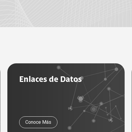
net Móvil
Mobile SuitCase
Spacesuite
biliario
Cloud
o TV Corporaciones
net Móvil
Enlaces de Datos
Conoce Más