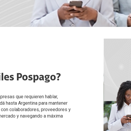
net Móvil
Mobile SuitCase
Spacesuite
biliario
Cloud
o TV Corporaciones
net Móvil
iles Pospago?
resas que requieren hablar,
dá hasta Argentina para mantener
s con colaboradores, proveedores y
l mercado y navegando a máxima