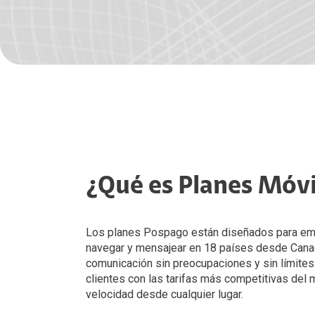
Enlaces de datos
Internet Móvil
Inter
Internet Empresarial
Colaboración
Internet Móvil
Productividad
Industria
Inmo
Enlaces de datos
Claro drive Negocio
SMS Broadcast
Microsoft 365
Telefonía Fija Corporativa
PBX 
Movilidad
Microsoft Office 365
Google Workspace
Planes Móviles Pospago
Clar
Correo Empresarial
Correo Empresas
Internet Seguro Avanzado
Inter
Fuerza de Ventas (CRM)
Formularios Móviles
Colaboración
Agropecuario
Geolocalización
Microsoft Azure
Planes Móviles Pospago
¿Qué es Planes Móv
Google Workspace
Internet Móvil
Planes AVL
Los planes Pospago están diseñados para emp
navegar y mensajear en 18 países desde Cana
comunicación sin preocupaciones y sin límite
clientes con las tarifas más competitivas de
velocidad desde cualquier lugar.