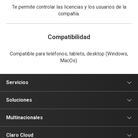
Te permite controlar las licencias y los usuarios de la
compañía.
Compatibilidad
Compatible para teléfonos, tablets, desktop (Windows,
MacOs).
Servicios
Voz
Soluciones
Tv
Comunicación
Multinacionales
Conectividad
Conectividad
Multinacionales
Claro Cloud