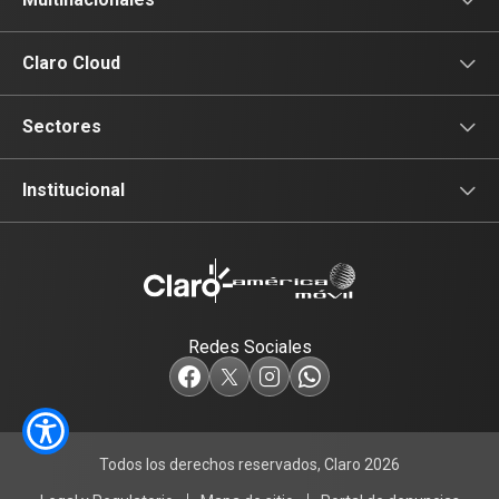
Conectividad
Conectividad
Multinacionales
Claro Cloud
Movilidad
Productividad
Portal Claro Cloud
Sectores
Seguridad
Colaboración
Financiero
Institucional
Seguridad
Comercio
Institucional
Industria
Redes Sociales
Agropecuario
Construcción
Todos los derechos reservados, Claro 2026
Salud