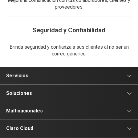
Mejora la comunicación con tus colaboradores, clientes y
proveedores.
Seguridad y Confiabilidad
Brinda seguridad y confianza a sus clientes al no ser un
correo genérico.
Servicios
Voz
Soluciones
Tv
Comunicación
Multinacionales
Conectividad
Conectividad
Multinacionales
Claro Cloud