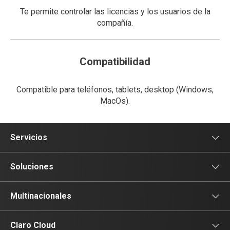
Te permite controlar las licencias y los usuarios de la
compañía.
Compatibilidad
Compatible para teléfonos, tablets, desktop (Windows,
MacOs).
Servicios
Voz
Soluciones
Tv
Comunicación
Multinacionales
Conectividad
Conectividad
Multinacionales
Claro Cloud