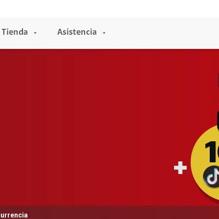
Tienda
Asistencia
Entretenimiento
Claro club
Claro música
Claro video
HBO
Universal+
Disney+
NBA
currencia