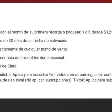
Atención al Cliente
Nuestras Tiendas
Puntos de Pago
Pagos en Linea
 con el monto de su primera recarga o paquete: 1 día desde $1.2
s de 30 días de su fecha de activación.
Ventas Claro
rectamente de cualquier punto de venta.
Ventas Claro
neficio dentro del territorio nacional.
s de Claro.
utube: Aplica para escuchar/ver videos en streaming, subir conte
e uso local (No aplican suscripciones). Tiktok: Aplica para subir