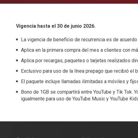
Xiaomi 17T pro
Soporte
Promociones
Accesorios
Redweek
Phishing
Pospago
Renovación
Prepago
Servicios Hogar
Vigencia hasta el 30 de junio 2026.
Claro Hogar
Internet Residencial
La vigencia de beneficio de recurrencia es de acuerdo
Tv satelital
Aplica en la primera compra del mes a clientes con má
Ultra Wifi
Aplica por recargas, paquetes o tarjetas realizados di
Claro tv+
Equipos Hogar
Exclusivo para uso de la línea prepago que recibió el be
El paquete incluye llamadas ilimitadas a móviles y fijo
Bono de 1GB se compartirá entre YouTube y Tik Tok. Yo
igualmente para uso de YouTube Music y YouTube Kids, d